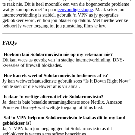
te raak nie. Dit is heel moontlik een van die bogenoemde probleme
wat jy kan oplos met ‘n paar
eenvoudige stappe
. Maak seker jou
internetverbinding is stabiel, gebruik ‘n VPN as jy geografies
geblokkeer word, en hou jou blaaier op datum. Met hierdie wenke
behoort jy weer toegang tot jou gunsteling films te kry.
FAQs
Hoekom laai Sololarmovie.to nie op my rekenaar nie?
Dit kan wees as gevolg van ’n stadige internetverbinding, DNS-
kwessies of firewall-blokkades.
Hoe kan ek weet of Sololarmovie.to bedieners af is?
Jy kan webwerfstatusdienste gebruik soos “Is It Down Right Now”
om te sien of die webwerf af is vir almal.
Is daar ‘n wettige alternatief vir Sololarmovie.to?
Ja, daar is baie betaalde streamingdienste soos Netflix, Amazon
Prime en Disney+ wat wettige toegang tot films bied.
Sal ‘n VPN help om Sololarmovie.to te laai as dit in my land
geblokkeer is?
Ja, ’n VPN kan jou toegang gee tot Sololarmovie.to as dit
geblokkeer is weens geografiese beperkings.