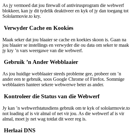
As jy vermoed dat jou firewall of antivirusprogram die webwerf
blokkeer, kan jy dit tydelik deaktiveer en kyk of jy dan toegang tot
Sololarmovie.to kry.
Verwyder Cache en Kookies
Maak seker dat jou blaaier se cache en koekies skoon is. Gaan na
jou blaaier se instellings en verwyder die ou data om seker te maak
jy kry ’n vars weergawe van die webwerf.
Gebruik ’n Ander Webblaaier
As jou huidige webblaaier steeds probleme gee, probeer om ’n
ander een te gebruik, soos Google Chrome of Firefox. Sommige
webblaaiers hanteer sekere webwerwe beter as ander.
Kontroleer die Status van die Webwerf
Jy kan ’n webwerfstatusdiens gebruik om te kyk of sololarmovie.to
not loading af is vir almal of net vir jou. As die webwerf af is vir
almal, moet jy net wag totdat dit weer reg is.
Herlaai DNS