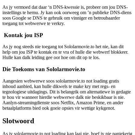
As jy vermoed dat daar ‘n DNS-kwessie is, probeer om jou DNS-
instellings te hernu. Jy kan ook oorweeg om ’n publieke DNS-diens
soos Google se DNS te gebruik om vinniger en betroubaarder
toegang tot webwerwe te verkry.
Kontak jou ISP
As jy nog steeds nie toegang tot Sololarmovie.to het nie, kan dit
help om jou ISP te kontak en te vra of hulle die webwerf blokkeer.
Hulle kan dalk leiding gee oor hoe om dit op te los.
Die Toekoms van Sololarmovie.to
Aangesien webwerwe soos sololarmovie.to not loading gratis
inhoud aanbied, kan hulle dikwels te make kry met regs- en
tegnologiese uitdagings. Dit is belangrik om alternatiewe in gedagte
te hou vir wanneer hierdie webwerwe dalk nie beskikbaar is nie.
Aanlyn-streamingdienste soos Netflix, Amazon Prime, en ander
betaalplatforms bied ook goeie opsies vir wettige kykgenot.
Slotwoord
As jy sololarmovie.to not loading kan laai nie, hoef jy nie paniekerig