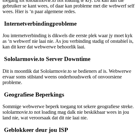
toegang tot sololarmovie.to not loading te kry. Dit kan aan die
gebruiker se kant wees, of daar kan probleme met die webwerf self
wees. Hier is ‘n paar algemene redes.
Internetverbindingprobleme
Jou internetverbinding is dikwels die eerste plek waar jy moet kyk
as ‘n webwerf nie laai nie. As jou verbinding stadig of onstabiel is,
kan dit keer dat webwerwe behoorlik laai.
Sololarmovie.to Server Downtime
Dit is moontlik dat Sololarmovie.to se bedieners af is. Webwerwe
ervaar soms stilstand weens onderhoudswerk of onvoorsiene
probleme.
Geografiese Beperkings
Sommige webwerwe beperk toegang tot sekere geografiese streke.
sololarmovie.to not loading mag dalk nie beskikbaar wees in jou
land nie, wat veroorsaak dat dit nie laai nie.
Geblokkeer deur jou ISP