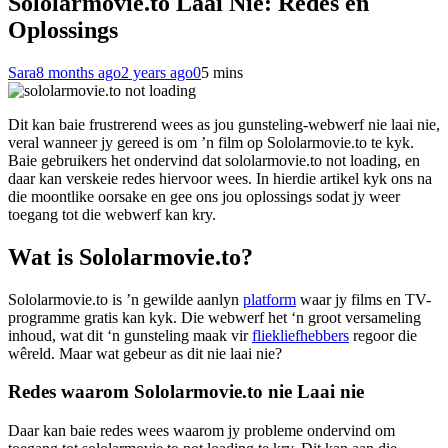
Sololarmovie.to Laai Nie: Redes en
Oplossings
Sara
8 months ago
2 years ago
0
5 mins
Dit kan baie frustrerend wees as jou gunsteling-webwerf nie laai nie,
veral wanneer jy gereed is om ’n film op Sololarmovie.to te kyk.
Baie gebruikers het ondervind dat sololarmovie.to not loading, en
daar kan verskeie redes hiervoor wees. In hierdie artikel kyk ons na
die moontlike oorsake en gee ons jou oplossings sodat jy weer
toegang tot die webwerf kan kry.
Wat is Sololarmovie.to?
Sololarmovie.to is ’n gewilde aanlyn
platform
waar jy films en TV-
programme gratis kan kyk. Die webwerf het ‘n groot versameling
inhoud, wat dit ‘n gunsteling maak vir
fliekliefhebbers
regoor die
wêreld. Maar wat gebeur as dit nie laai nie?
Redes waarom Sololarmovie.to nie Laai nie
Daar kan baie redes wees waarom jy probleme ondervind om