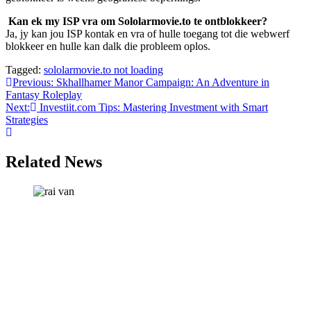
Kan ek my ISP vra om Sololarmovie.to te ontblokkeer?
Ja, jy kan jou ISP kontak en vra of hulle toegang tot die webwerf
blokkeer en hulle kan dalk die probleem oplos.
Tagged:
sololarmovie.to not loading
Post
Previous:
Skhallhamer Manor Campaign: An Adventure in
Fantasy Roleplay
navigation
Next:
Investiit.com Tips: Mastering Investment with Smart
Strategies
Related News