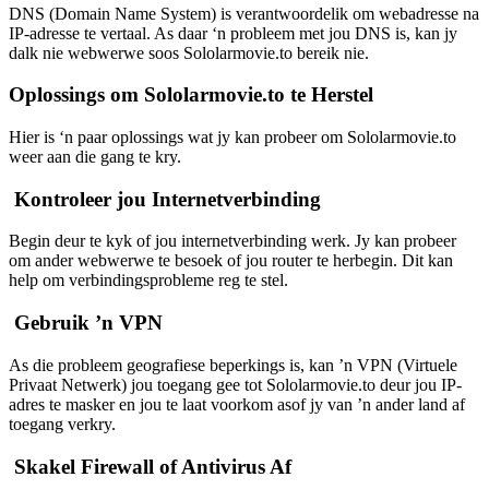
DNS (Domain Name System) is verantwoordelik om webadresse na
IP-adresse te vertaal. As daar ‘n probleem met jou DNS is, kan jy
dalk nie webwerwe soos Sololarmovie.to bereik nie.
Oplossings om Sololarmovie.to te Herstel
Hier is ‘n paar oplossings wat jy kan probeer om Sololarmovie.to
weer aan die gang te kry.
Kontroleer jou Internetverbinding
Begin deur te kyk of jou internetverbinding werk. Jy kan probeer
om ander webwerwe te besoek of jou router te herbegin. Dit kan
help om verbindingsprobleme reg te stel.
Gebruik ’n VPN
As die probleem geografiese beperkings is, kan ’n VPN (Virtuele
Privaat Netwerk) jou toegang gee tot Sololarmovie.to deur jou IP-
adres te masker en jou te laat voorkom asof jy van ’n ander land af
toegang verkry.
Skakel Firewall of Antivirus Af