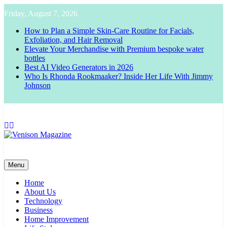
Skip
Friday, August 7, 2026
to
content
How to Plan a Simple Skin-Care Routine for Facials,
Exfoliation, and Hair Removal
Elevate Your Merchandise with Premium bespoke water
bottles
Best AI Video Generators in 2026
Who Is Rhonda Rookmaaker? Inside Her Life With Jimmy
Johnson
Venison Magazine
Menu
Home
About Us
Technology
Business
Home Improvement