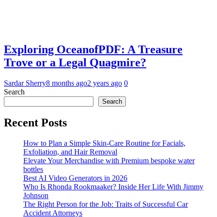
Exploring OceanofPDF: A Treasure
Trove or a Legal Quagmire?
Sardar Sherry
8 months ago
2 years ago
0
Search
Search
Recent Posts
How to Plan a Simple Skin-Care Routine for Facials,
Exfoliation, and Hair Removal
Elevate Your Merchandise with Premium bespoke water
bottles
Best AI Video Generators in 2026
Who Is Rhonda Rookmaaker? Inside Her Life With Jimmy
Johnson
The Right Person for the Job: Traits of Successful Car
Accident Attorneys