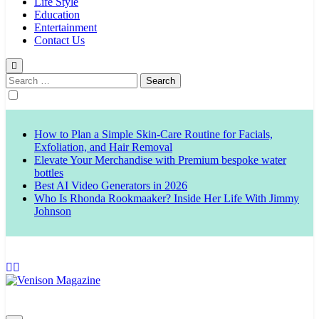
Life Style
Education
Entertainment
Contact Us
Search
for:
How to Plan a Simple Skin-Care Routine for Facials,
Exfoliation, and Hair Removal
Elevate Your Merchandise with Premium bespoke water
bottles
Best AI Video Generators in 2026
Who Is Rhonda Rookmaaker? Inside Her Life With Jimmy
Johnson
Venison Magazine